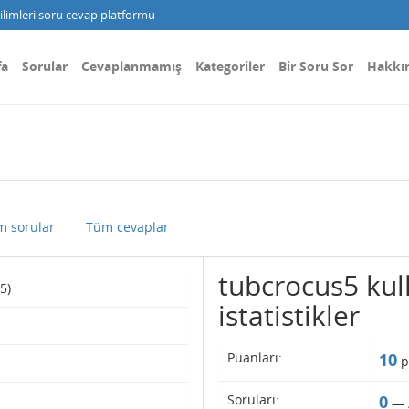
limleri soru cevap platformu
fa
Sorular
Cevaplanmamış
Kategoriler
Bir Soru Sor
Hakkı
m sorular
Tüm cevaplar
tubcrocus5 kull
5)
istatistikler
Puanları:
10
p
Soruları:
0
—