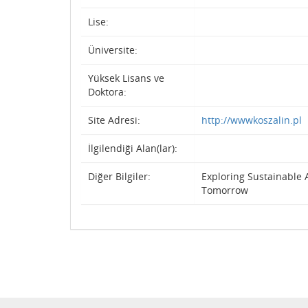
Lise:
Üniversite:
Yüksek Lisans ve
Doktora:
Site Adresi:
http://wwwkoszalin.pl
İlgilendiği Alan(lar):
Diğer Bilgiler:
Exploring Sustainable
Tomorrow