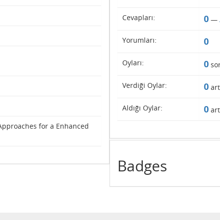
Cevapları:
0
—
Yorumları:
0
Oyları:
0
so
Verdiği Oylar:
0
art
Aldığı Oylar:
0
art
 Approaches for a Enhanced
Badges