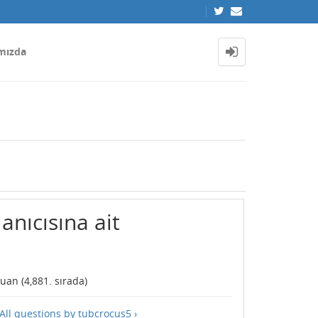
mızda
anıcısına ait
uan (
4,881
. sırada)
All questions by tubcrocus5 ›