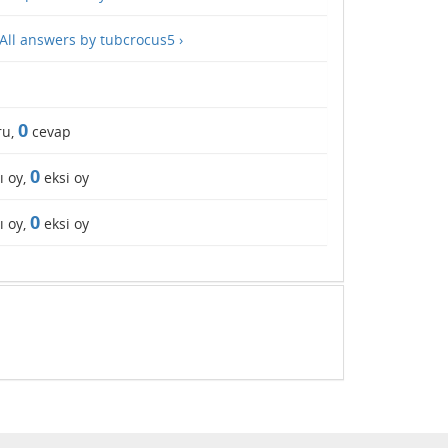
All answers by tubcrocus5 ›
0
ru,
cevap
0
ı oy,
eksi oy
0
ı oy,
eksi oy