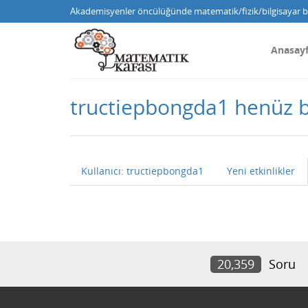
Akademisyenler öncülüğünde matematik/fizik/bilgisayar bi
Anasay
tructiepbongda1 henüz 
Kullanıcı: tructiepbongda1
Yeni etkinlikler
20,359
Soru