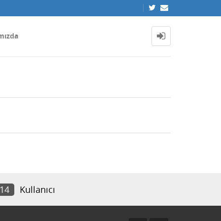
mızda
714
Kullanıcı