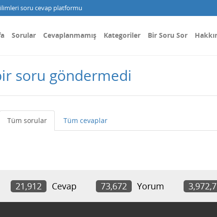
limleri soru cevap platformu
fa
Sorular
Cevaplanmamış
Kategoriler
Bir Soru Sor
Hakkı
bir soru göndermedi
Tüm sorular
Tüm cevaplar
21,912
Cevap
73,672
Yorum
3,972,