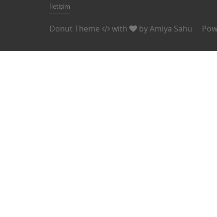
İletişim
Donut Theme
with
by
Amiya Sahu
Pow