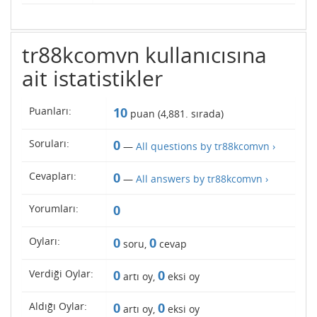
tr88kcomvn kullanıcısına
ait istatistikler
Puanları:
10
puan (
4,881
. sırada)
Soruları:
0
—
All questions by tr88kcomvn ›
Cevapları:
0
—
All answers by tr88kcomvn ›
Yorumları:
0
Oyları:
0
0
soru,
cevap
Verdiği Oylar:
0
0
artı oy,
eksi oy
Aldığı Oylar:
0
0
artı oy,
eksi oy