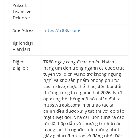
Yüksek
Lisans ve
Doktora:
Site Adresi:
https://tr88k.com/
İlgilendiği
Alan(lar):
Diğer
TR88 ngày càng được nhiều khách
Bilgiler:
hàng tìm đến trong ngành cá cược trực
tuyến với dịch vụ hỗ trợ không ngừng
nghỉ và kho sản phẩm phong phú từ
casino live, cược thể thao, đến bài đổi
thưởng cùng loạt game hot 2026. Nhờ
áp dụng hệ thống mã hóa hiện đại tại
https://tr88k.com/, mọi thao tác tài
chính đều được xử lý tức thì với độ bảo
mật tuyệt đối. Nhà cái luôn tung ra các
ưu đãi hấp dẫn và chương trình tri ân,
mang lại cho người chơi những phút
giây giải trí đỉnh cao và đáng nhớ. Đặc