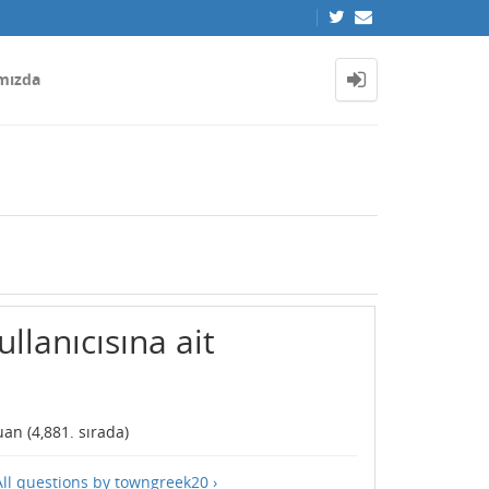
mızda
llanıcısına ait
an (
4,881
. sırada)
All questions by towngreek20 ›