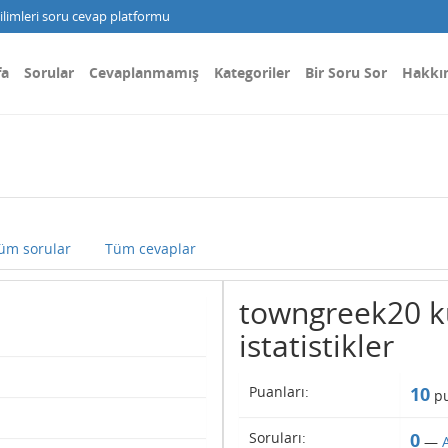
limleri soru cevap platformu
fa
Sorular
Cevaplanmamış
Kategoriler
Bir Soru Sor
Hakkı
üm sorular
Tüm cevaplar
towngreek20 ku
istatistikler
Puanları:
10
pu
Soruları:
0
—