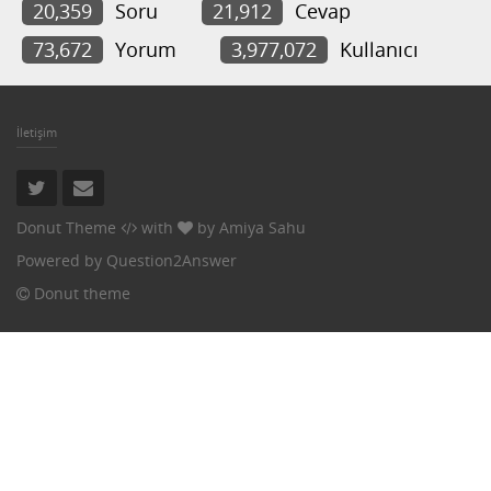
20,359
Soru
21,912
Cevap
73,672
Yorum
3,977,072
Kullanıcı
İletişim
Donut Theme
with
by
Amiya Sahu
Powered by
Question2Answer
Donut theme