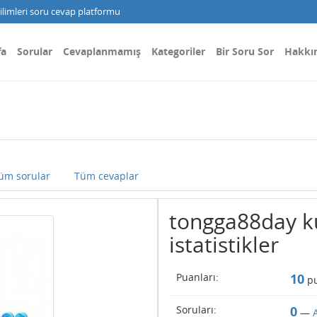
limleri soru cevap platformu
fa
Sorular
Cevaplanmamış
Kategoriler
Bir Soru Sor
Hakkı
üm sorular
Tüm cevaplar
tongga88day kul
istatistikler
Puanları:
10
pu
Soruları:
0
—