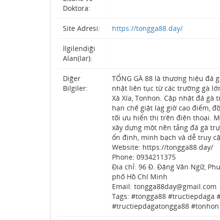
Doktora:
Site Adresi:
https://tongga88.day/
İlgilendiği
Alan(lar):
Diğer
TỔNG GÀ 88 là thương hiệu đá g
Bilgiler:
nhật liên tục từ các trường gà 
Xà Xía, Tonhon. Cập nhật đá gà tr
hạn chế giật lag giờ cao điểm, 
tối ưu hiển thị trên điện thoại.
xây dựng một nền tảng đá gà tr
ổn định, minh bạch và dễ truy c
Website: https://tongga88.day/
Phone: 0934211375
Địa chỉ: 96 Đ. Đặng Văn Ngữ, P
phố Hồ Chí Minh
Email: tongga88day@gmail.com
Tags: #tongga88 #tructiepdaga 
#tructiepdagatongga88 #tonhon