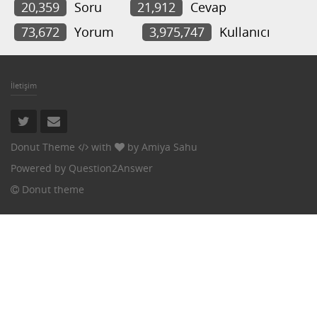
20,359
Soru
21,912
Cevap
73,672
Yorum
3,975,747
Kullanıcı
İletişim
Donut Theme
with
by
Amiya Sahu
Powered by
Question2Answer
Donut theme