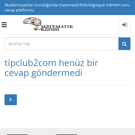
Akademisyenler öncülüğünde matematik/fizik/bilgisayar bilimleri soru
cevap platformu
Toggle
navigation
tipclub2com henüz bir
cevap göndermedi