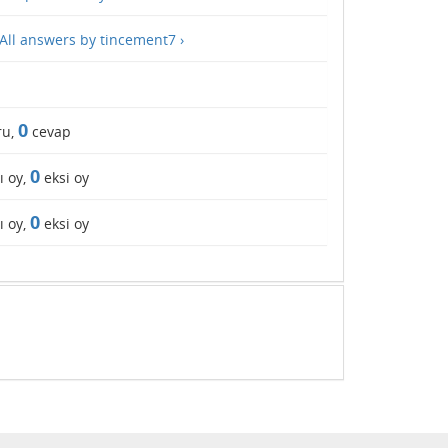
All answers by tincement7 ›
0
ru,
cevap
0
ı oy,
eksi oy
0
ı oy,
eksi oy