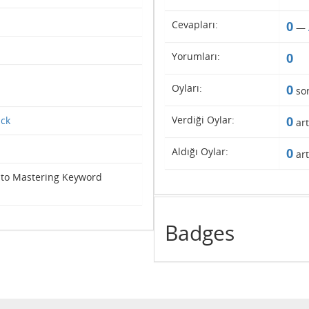
Cevapları:
0
—
Yorumları:
0
Oyları:
0
so
Verdiği Oylar:
0
ick
art
Aldığı Oylar:
0
art
 to Mastering Keyword
Badges