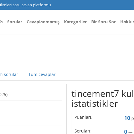
limleri soru cevap platformu
fa
Sorular
Cevaplanmamış
Kategoriler
Bir Soru Sor
Hakkı
m sorular
Tüm cevaplar
tincement7 kull
025)
istatistikler
Puanları:
10
p
Soruları:
0
—