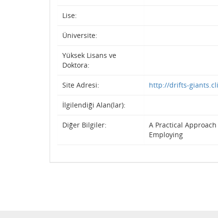
Lise:
Üniversite:
Yüksek Lisans ve
Doktora:
Site Adresi:
http://drifts-giants.cl
İlgilendiği Alan(lar):
Diğer Bilgiler:
A Practical Approach
Employing