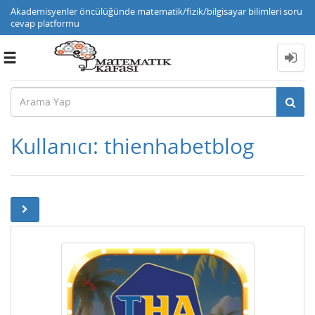
Akademisyenler öncülüğünde matematik/fizik/bilgisayar bilimleri soru
cevap platformu
Toggle
navigation
Kullanıcı: thienhabetblog