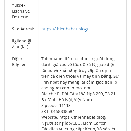
Yüksek
Lisans ve
Doktora:
Site Adresi:
https://thienhabet.blog/
İlgilendiği
Alan(lar):
Diğer
Thienhabet liên tục được người dùng
Bilgiler:
đánh giá cao về tốc độ xử lý, giao diện
tối ưu và khả năng truy cập ổn định
trên cả điện thoại và máy tính bảng. Sự
linh hoạt này mang lại cảm giác tiện lợi
cho người chơi ở mọi nơi.
Địa chỉ: P. Đội Cấn/18A Ngõ 209, Tổ 21,
Ba Đình, Hà Nội, Việt Nam
Zipcode: 11113
SĐT: 0158838584
Website: https://thienhabet.blog/
Người sáng lập/CEO: Liam Carter
Các dịch vụ cung cấp: Keno, Xổ số siêu