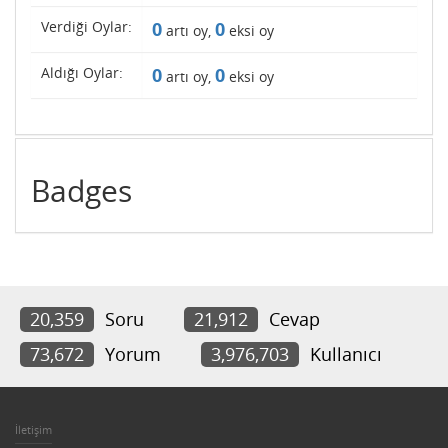
Verdiği Oylar:
0
0
artı oy,
eksi oy
Aldığı Oylar:
0
0
artı oy,
eksi oy
Badges
20,359
Soru
21,912
Cevap
73,672
Yorum
3,976,703
Kullanıcı
İletişim