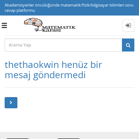
Akademisyenler öncülüğünde matematik/fizik/bilgisayar bilimleri soru
cevap platformu
Toggle
navigation
thethaokwin henüz bir
mesaj göndermedi