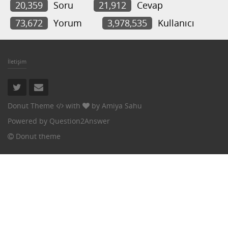
20,359
Soru
21,912
Cevap
73,672
Yorum
3,978,535
Kullanıcı
İletişim
Donut Theme
with
by
Amiya Sahu
Powered by
Question2Answer
Donut theme