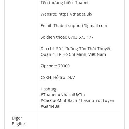
Tên thương hiệu: Thabet
Website: https://thabet.uk/
Email: Thabet.support@gmail.com
Số điện thoại: 0703 573 177
Địa chỉ: Số 1 đường Tôn Thất Thuyết,
Quận 4, TP Hồ Chí Minh, Việt Nam
Zipcode: 70000
CSKH: Hỗ trợ 24/7
Hashtag:
#Thabet #NhacaiUyTin
#CacCuoMinhBach #CasinoTrucTuyen
#GameBai
Diğer
Bilgiler: