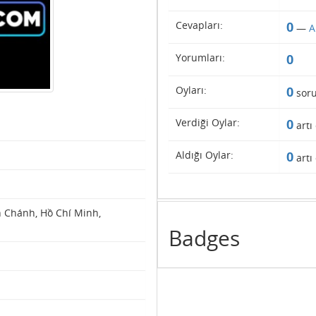
Cevapları:
0
—
A
Yorumları:
0
Oyları:
0
sor
Verdiği Oylar:
0
artı
Aldığı Oylar:
0
artı
 Chánh, Hồ Chí Minh,
Badges