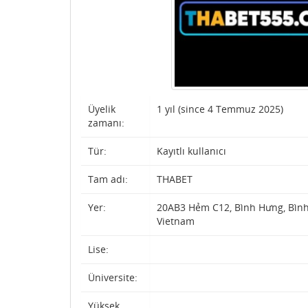
Üyelik
1 yıl (since 4 Temmuz 2025)
zamanı:
Tür:
Kayıtlı kullanıcı
Tam adı:
THABET
Yer:
20AB3 Hẻm C12, Bình Hưng, Bình
Vietnam
Lise:
Üniversite:
Yüksek