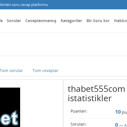
limleri soru cevap platformu
fa
Sorular
Cevaplanmamış
Kategoriler
Bir Soru Sor
Hakkı
Tüm sorular
Tüm cevaplar
thabet555com k
istatistikler
Puanları:
10
pu
Soruları:
0
—
A