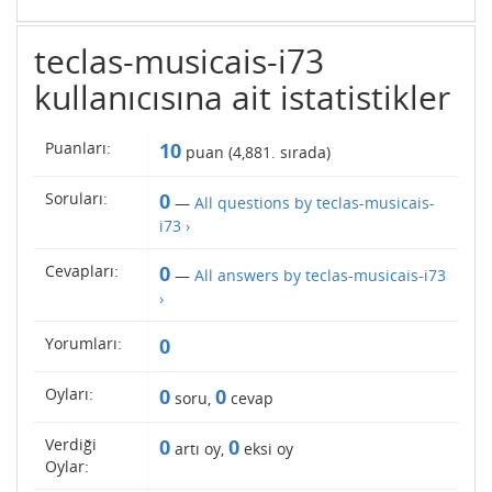
teclas-musicais-i73
kullanıcısına ait istatistikler
Puanları:
10
puan (
4,881
. sırada)
Soruları:
0
—
All questions by teclas-musicais-
i73 ›
Cevapları:
0
—
All answers by teclas-musicais-i73
›
Yorumları:
0
Oyları:
0
0
soru,
cevap
Verdiği
0
0
artı oy,
eksi oy
Oylar: