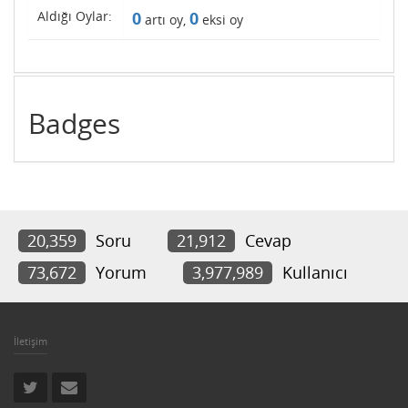
Aldığı Oylar:
0
0
artı oy,
eksi oy
Badges
20,359
Soru
21,912
Cevap
73,672
Yorum
3,977,989
Kullanıcı
İletişim