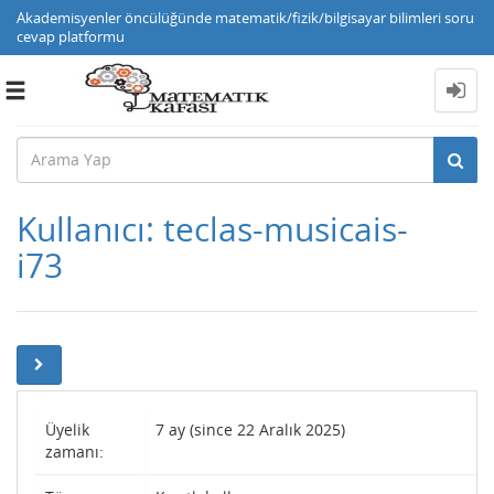
Akademisyenler öncülüğünde matematik/fizik/bilgisayar bilimleri soru
cevap platformu
Toggle
navigation
Kullanıcı: teclas-musicais-
i73
Üyelik
7 ay (since 22 Aralık 2025)
zamanı: