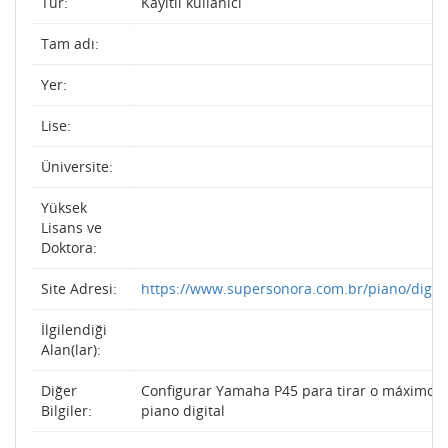
Tür:
Kayıtlı kullanıcı
Tam adı:
Yer:
Lise:
Üniversite:
Yüksek
Lisans ve
Doktora:
Site Adresi:
https://www.supersonora.com.br/piano/digit
İlgilendiği
Alan(lar):
Diğer
Configurar Yamaha P45 para tirar o máximo 
Bilgiler:
piano digital