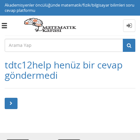
Akademisyenler öncülüğünde matematik/fizik/bilgisayar bilimleri soru
cevap platformu
Toggle
navigation
tdtc12help henüz bir cevap
göndermedi