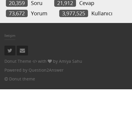
20,359
Soru
21,912
Cevap
73,672
Yorum
3,977,525
Kullanıcı
İletişim
Donut Theme
with
by
Amiya Sahu
Powered by
Question2Answer
Donut theme