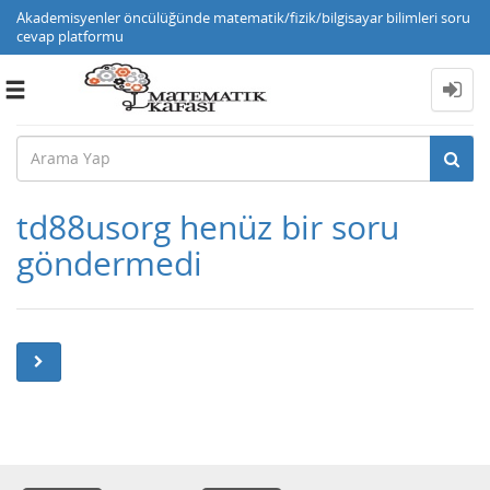
Akademisyenler öncülüğünde matematik/fizik/bilgisayar bilimleri soru
cevap platformu
Toggle
navigation
td88usorg henüz bir soru
göndermedi