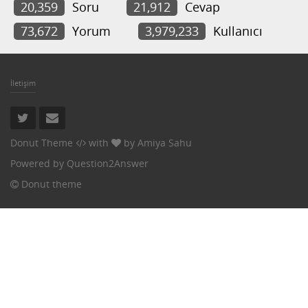
20,359
Soru
21,912
Cevap
73,672
Yorum
3,979,233
Kullanıcı
İletişim
Donut Theme
with
by
Amiya Sahu
Powered by
Question2Answer
Donut theme