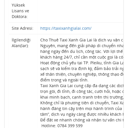
Yüksek
Lisans ve
Doktora:
Site Adresi:
https://taxixanhgialai.com/
İlgilendiği
Cho Thuê Taxi Xanh Gia Lai là dịch vụ vận ch
Alan(lar):
Nguyên, mang đến giải pháp di chuyển nhanh c
hàng ngày đến du lịch, công tác. Với lợi thế 
khách hàng 24/7, chỉ cần một cuộc gọi là có x
Hoạt động chủ yếu tại TP. Pleiku, tỉnh Gia Lai
sạch sẽ và kiểm tra định kỳ, đảm bảo trải ng
xế thân thiện, chuyên nghiệp, thông thạo đư
điểm trong và ngoài tỉnh.
Taxi Xanh Gia Lai cung cấp đa dạng các dịch v
trọn gói, đi tỉnh, đi công tác, cưới hỏi, hoặc
khai minh bạch, cạnh tranh trên thị trường,
Không chỉ là phương tiện di chuyển, Taxi Xan
hành đáng tin cậy trên mọi hành trình của 
tâm”, dịch vụ ngày càng được nhiều khách hàng
Để đặt xe nhanh chóng và nhận tư vấn chi tiết
Hotline: 0784 399 599