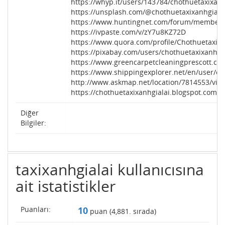
https://whyp.it/users/143784/chothuetaxixanh
https://unsplash.com/@chothuetaxixanhgiala
https://www.huntingnet.com/forum/members
https://ivpaste.com/v/zY7u8KZ72D
https://www.quora.com/profile/Chothuetaxixa
https://pixabay.com/users/chothuetaxixanhgi
https://www.greencarpetcleaningprescott.co
https://www.shippingexplorer.net/en/user/ch
http://www.askmap.net/location/7814553/vi
https://chothuetaxixanhgialai.blogspot.com/20
Diğer
Bilgiler:
taxixanhgialai kullanıcısına
ait istatistikler
Puanları:
10
puan (
4,881
. sırada)