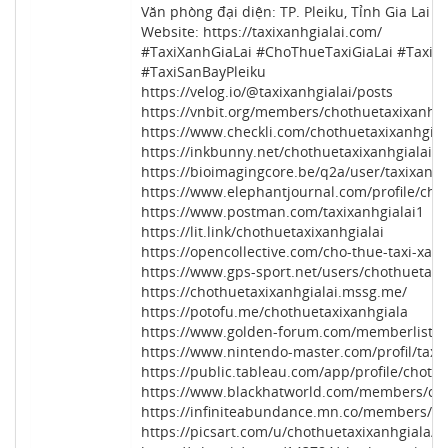
Văn phòng đại diện: TP. Pleiku, Tỉnh Gia Lai
Website: https://taxixanhgialai.com/
#TaxiXanhGiaLai #ChoThueTaxiGiaLai #TaxiGi
#TaxiSanBayPleiku
https://velog.io/@taxixanhgialai/posts
https://vnbit.org/members/chothuetaxixanhg
https://www.checkli.com/chothuetaxixanhgial
https://inkbunny.net/chothuetaxixanhgialai
https://bioimagingcore.be/q2a/user/taxixanhg
https://www.elephantjournal.com/profile/chot
https://www.postman.com/taxixanhgialai1
https://lit.link/chothuetaxixanhgialai
https://opencollective.com/cho-thue-taxi-xanh-
https://www.gps-sport.net/users/chothuetaxi
https://chothuetaxixanhgialai.mssg.me/
https://potofu.me/chothuetaxixanhgiala
https://www.golden-forum.com/memberlist.
https://www.nintendo-master.com/profil/taxix
https://public.tableau.com/app/profile/chothu
https://www.blackhatworld.com/members/cho
https://infiniteabundance.mn.co/members/3
https://picsart.com/u/chothuetaxixanhgiala/p