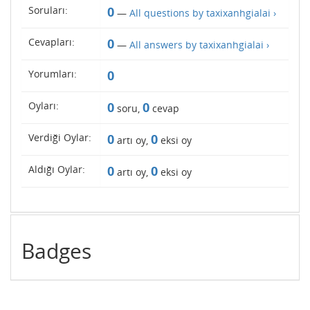
Soruları:
0
—
All questions by taxixanhgialai ›
Cevapları:
0
—
All answers by taxixanhgialai ›
Yorumları:
0
Oyları:
0
0
soru,
cevap
Verdiği Oylar:
0
0
artı oy,
eksi oy
Aldığı Oylar:
0
0
artı oy,
eksi oy
Badges