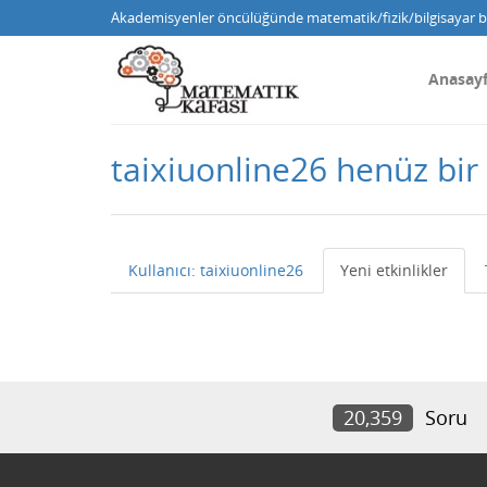
Akademisyenler öncülüğünde matematik/fizik/bilgisayar bi
Anasay
taixiuonline26 henüz bi
Kullanıcı: taixiuonline26
Yeni etkinlikler
20,359
Soru