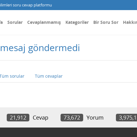
limleri soru cevap platformu
fa
Sorular
Cevaplanmamış
Kategoriler
Bir Soru Sor
Hakkı
r mesaj göndermedi
Tüm sorular
Tüm cevaplar
21,912
Cevap
73,672
Yorum
3,975,