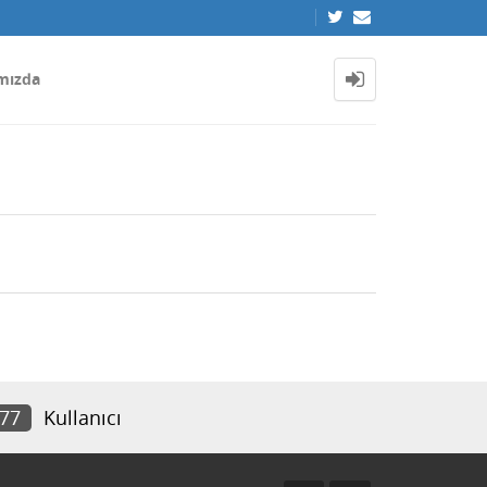
mızda
177
Kullanıcı