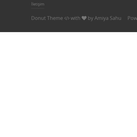
İletişim
Donut Theme
with
by
Amiya Sahu
Pow