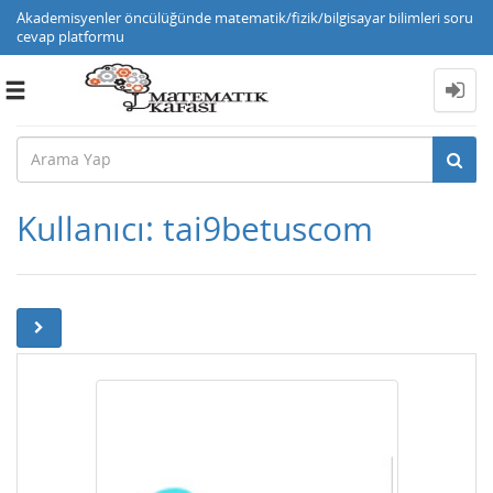
Akademisyenler öncülüğünde matematik/fizik/bilgisayar bilimleri soru
cevap platformu
Toggle
navigation
Kullanıcı: tai9betuscom