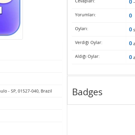
Cevapları:
0
Yorumları:
0
Oyları:
0
s
Verdiği Oylar:
0
a
Aldığı Oylar:
0
a
Badges
ulo - SP, 01527-040, Brazil