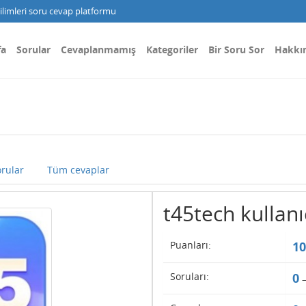
limleri soru cevap platformu
fa
Sorular
Cevaplanmamış
Kategoriler
Bir Soru Sor
Hakkı
rular
Tüm cevaplar
t45tech kullanıc
Puanları:
10
Soruları:
0