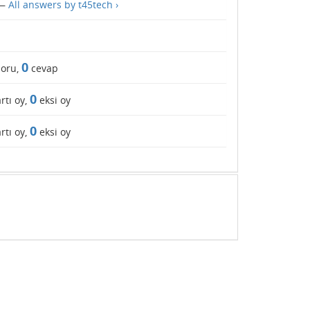
—
All answers by t45tech ›
0
oru,
cevap
0
rtı oy,
eksi oy
0
rtı oy,
eksi oy