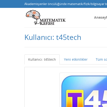
Akademisyenler öncülüğünde matematik/fizik/bilgisayar bi
Anasay
Kullanıcı: t45tech
Kullanıcı: t45tech
Yeni etkinlikler
Tüm so