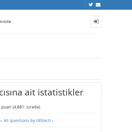
mızda
ısına ait istatistikler
puan (
4,881
. sırada)
—
All questions by t45tech ›