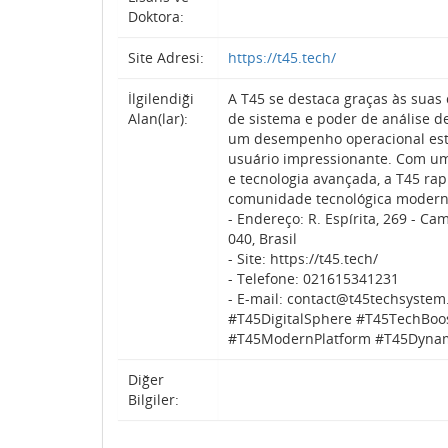
Doktora:
Site Adresi:
https://t45.tech/
İlgilendiği
A T45 se destaca graças às suas
Alan(lar):
de sistema e poder de análise d
um desempenho operacional est
usuário impressionante. Com uma
e tecnologia avançada, a T45 ra
comunidade tecnológica modern
- Endereço: R. Espírita, 269 - Ca
040, Brasil
- Site: https://t45.tech/
- Telefone: 021615341231
- E-mail: contact@t45techsyste
#T45DigitalSphere #T45TechBoo
#T45ModernPlatform #T45Dyna
Diğer
Bilgiler: