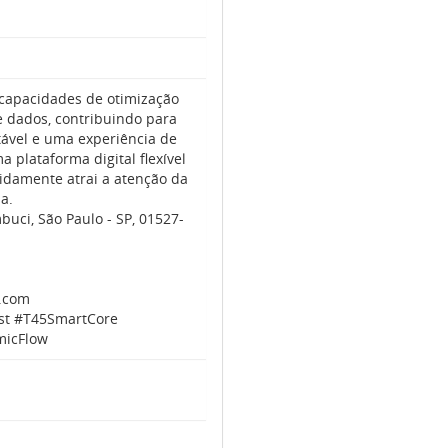
 capacidades de otimização
e dados, contribuindo para
ável e uma experiência de
 plataforma digital flexível
pidamente atrai a atenção da
a.
mbuci, São Paulo - SP, 01527-
m.com
st #T45SmartCore
micFlow