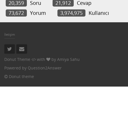
20,359
Soru
21,912
Cevap
73,672
Yorum
3,974,975
Kullanıcı
İletişim
Donut Theme
with
by
Amiya Sahu
Powered by
Question2Answer
Donut theme