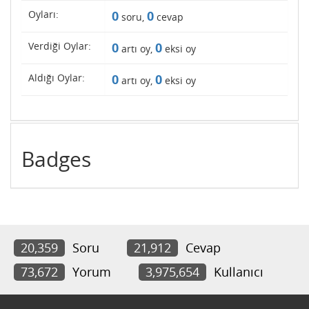
Oyları:
0
0
soru,
cevap
Verdiği Oylar:
0
0
artı oy,
eksi oy
Aldığı Oylar:
0
0
artı oy,
eksi oy
Badges
20,359
Soru
21,912
Cevap
73,672
Yorum
3,975,654
Kullanıcı