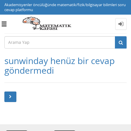
Akademisyenler öncülüğünde matematik/fizik/bilgisayar bilimleri soru
cevap platformu
Toggle
navigation
sunwinday henüz bir cevap
göndermedi