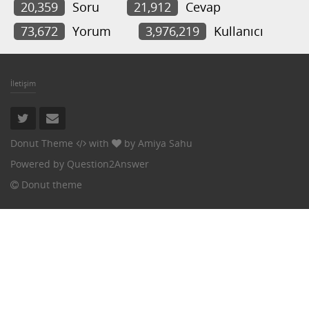
20,359
Soru
21,912
Cevap
73,672
Yorum
3,976,219
Kullanıcı
İletişim
Donut Theme
with
by
Amiya Sahu
Powered by
Question2Answer
Donut theme