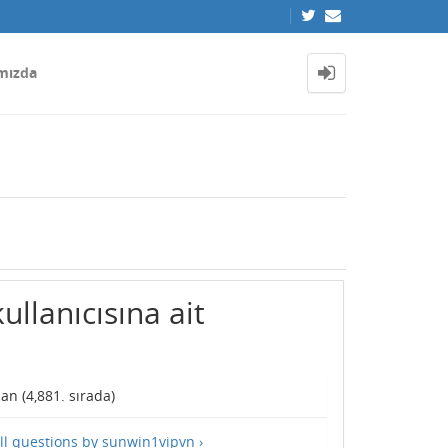
mızda
llanıcısına ait
an (
4,881
. sırada)
ll questions by sunwin1vipvn ›