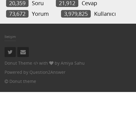
20,359
Soru
21,912
Cevap
73,672
Yorum
3,979,825
Kullanıcı
İletişim
Donut Theme
with
by
Amiya Sahu
Powered by
Question2Answer
Donut theme