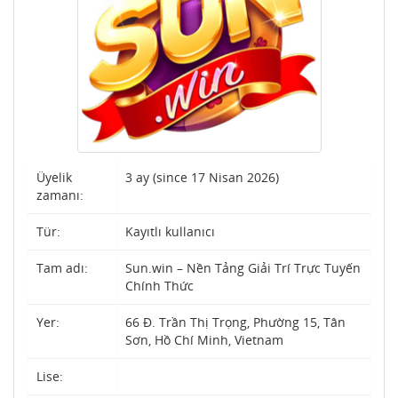
Üyelik
3 ay (since 17 Nisan 2026)
zamanı:
Tür:
Kayıtlı kullanıcı
Tam adı:
Sun.win – Nền Tảng Giải Trí Trực Tuyến
Chính Thức
Yer:
66 Đ. Trần Thị Trọng, Phường 15, Tân
Sơn, Hồ Chí Minh, Vietnam
Lise: