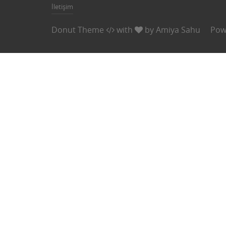
İletişim
Donut Theme
with
by
Amiya Sahu
Pow