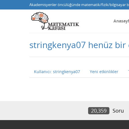
Akademisyenler öncülüğünde matematik/fizik/bilgisayar bi
Anasay
stringkenya07 henüz bi
Kullanıcı: stringkenya07
Yeni etkinlikler
20,359
Soru