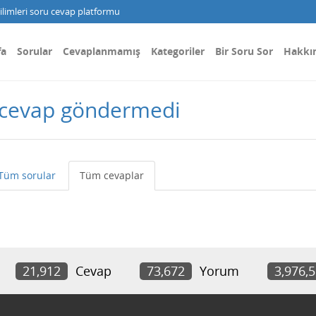
limleri soru cevap platformu
fa
Sorular
Cevaplanmamış
Kategoriler
Bir Soru Sor
Hakkı
r cevap göndermedi
Tüm sorular
Tüm cevaplar
21,912
Cevap
73,672
Yorum
3,976,