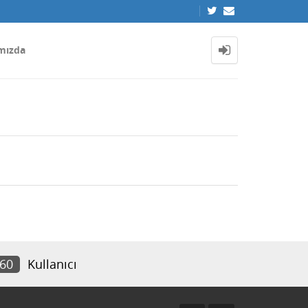
mızda
560
Kullanıcı