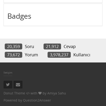
Badges
20,359
Soru
21,912
Cevap
73,672
Yorum
3,978,237
Kullanıcı
İletişim
Donut Theme
with
by
Amiya Sahu
Powered by
Question2Answer