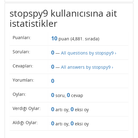
stopspy9 kullanıcısına ait
istatistikler
Puanları:
10
puan (
4,881
. sırada)
Soruları:
0
—
All questions by stopspy9 ›
Cevapları:
0
—
All answers by stopspy9 ›
Yorumları:
0
Oyları:
0
0
soru,
cevap
Verdiği Oylar:
0
0
artı oy,
eksi oy
Aldığı Oylar:
0
0
artı oy,
eksi oy