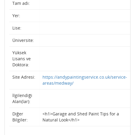
Tam adı:
Yer:
Lise:
Üniversite:
Yüksek
Lisans ve
Doktora:
Site Adresi:
https://andypaintingservice.co.uk/service-
areas/medway/
İlgilendiği
Alan(lar):
Diğer
<h1>Garage and Shed Paint Tips for a
Bilgiler:
Natural Look</h1>