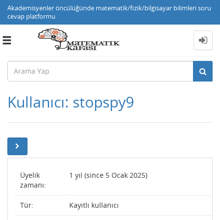
Akademisyenler öncülüğünde matematik/fizik/bilgisayar bilimleri soru
cevap platformu
Toggle
navigation
Kullanıcı: stopspy9
Üyelik
1 yıl (since 5 Ocak 2025)
zamanı:
Tür:
Kayıtlı kullanıcı