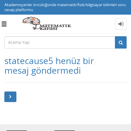
Akademisyenler öncülüğünde matematik/fizik/bilgisayar bilimleri soru
cevap platformu
Toggle
navigation
statecause5 henüz bir
mesaj göndermedi