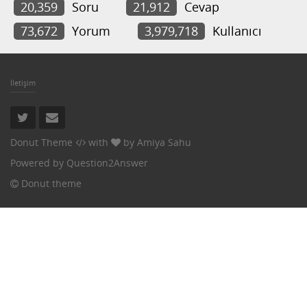
20,359
Soru
21,912
Cevap
73,672
Yorum
3,979,718
Kullanıcı
İletişim
Donut Theme
with
by
Amiya Sahu
Powered by
Question2Answer
Donut theme