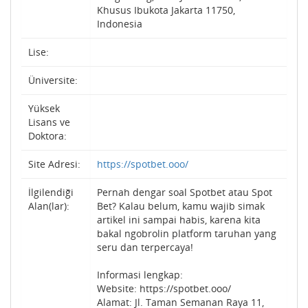
Khusus Ibukota Jakarta 11750,
Indonesia
Lise:
Üniversite:
Yüksek
Lisans ve
Doktora:
Site Adresi:
https://spotbet.ooo/
İlgilendiği
Pernah dengar soal Spotbet atau Spot
Alan(lar):
Bet? Kalau belum, kamu wajib simak
artikel ini sampai habis, karena kita
bakal ngobrolin platform taruhan yang
seru dan terpercaya!
Informasi lengkap:
Website: https://spotbet.ooo/
Alamat: Jl. Taman Semanan Raya 11,