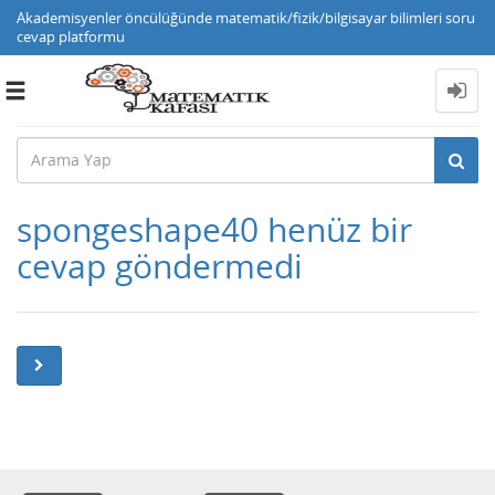
Akademisyenler öncülüğünde matematik/fizik/bilgisayar bilimleri soru
cevap platformu
Toggle
navigation
spongeshape40 henüz bir
cevap göndermedi