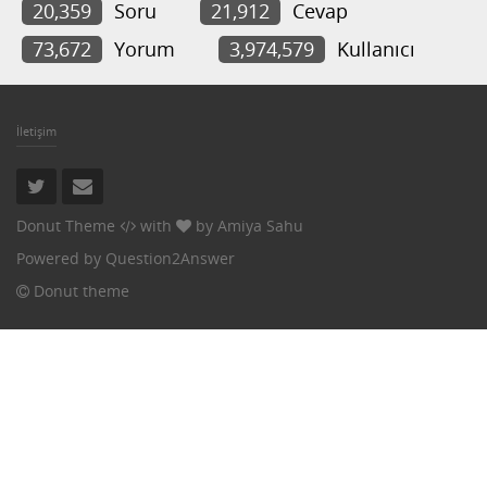
20,359
Soru
21,912
Cevap
73,672
Yorum
3,974,579
Kullanıcı
İletişim
Donut Theme
with
by
Amiya Sahu
Powered by
Question2Answer
Donut theme