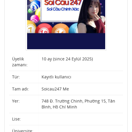
Üyelik
10 ay (since 24 Eylül 2025)
zamanı:
Tür:
Kayıtlı kullanıcı
Tam adı:
Soicau247 Me
Yer:
748 Đ. Trường Chinh, Phường 15, Tân
Bình, Hồ Chí Minh
Lise:
Üniversite: