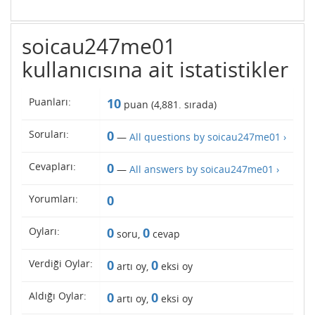
soicau247me01
kullanıcısına ait istatistikler
Puanları:
10
puan (
4,881
. sırada)
Soruları:
0
—
All questions by soicau247me01 ›
Cevapları:
0
—
All answers by soicau247me01 ›
Yorumları:
0
Oyları:
0
0
soru,
cevap
Verdiği Oylar:
0
0
artı oy,
eksi oy
Aldığı Oylar:
0
0
artı oy,
eksi oy