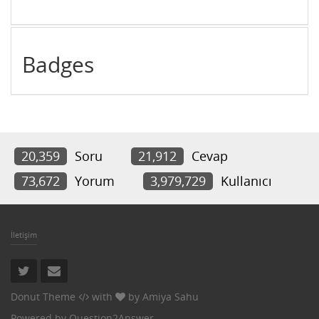
Badges
20,359
Soru
21,912
Cevap
73,672
Yorum
3,979,729
Kullanıcı
İletişim
Donut Theme
with
by
Amiya Sahu
Powered by
Question2Answer