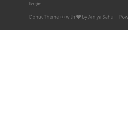
İletişim
Donut Theme
with
by
Amiya Sahu
Pow