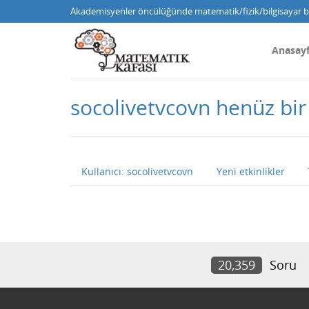
Akademisyenler öncülüğünde matematik/fizik/bilgisayar bi
Anasay
socolivetvcovn henüz bi
Kullanıcı: socolivetvcovn
Yeni etkinlikler
20,359
Soru