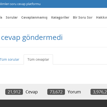
limleri soru cevap platformu
fa
Sorular
Cevaplanmamış
Kategoriler
Bir Soru Sor
Hakkı
r cevap göndermedi
Tüm sorular
Tüm cevaplar
21,912
Cevap
73,672
Yorum
3,976,