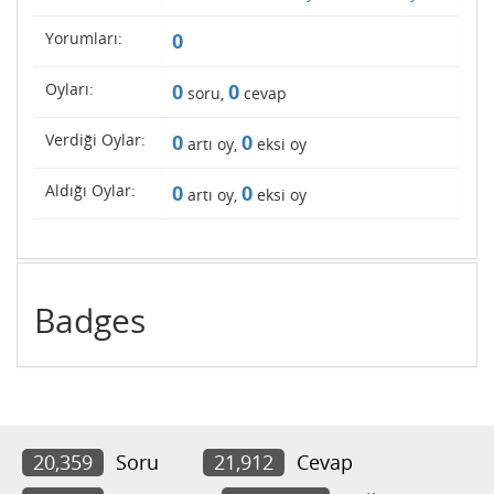
Yorumları:
0
Oyları:
0
0
soru,
cevap
Verdiği Oylar:
0
0
artı oy,
eksi oy
Aldığı Oylar:
0
0
artı oy,
eksi oy
Badges
20,359
Soru
21,912
Cevap