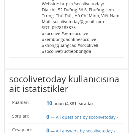
Website: https://socolive.today/
Địa chỉ: 52 Đường Số 6, Phường Linh
Trung, Thủ Đức, Hồ Chí Minh, Việt Nam
Mail: socolivetoday@gmail.com
SĐT: 0978183875
#socolive #xemsocolive
#xembongdaonlinesocolive
#khongquangcao #socolive8
#socolivetructiepbongda
socolivetoday kullanıcısına
ait istatistikler
Puanları:
10
puan (
4,881
. sırada)
Soruları:
0
—
All questions by socolivetoday ›
Cevapları:
0
—
All answers by socolivetoday ›