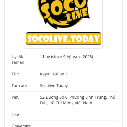
Üyelik
11 ay (since 9 Ağustos 2025)
zamanı:
Tür:
Kayıtlı kullanıcı
Tam adı:
Socolive Today
Yer:
52 Đường Số 6, Phường Linh Trung, Thủ
Đức, Hồ Chí Minh, Việt Nam
Lise:
Üniversite: