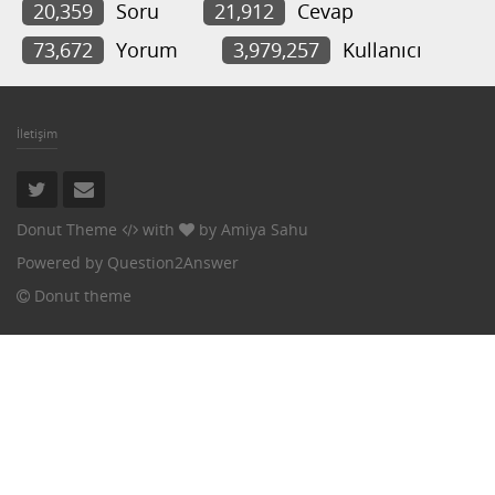
20,359
Soru
21,912
Cevap
73,672
Yorum
3,979,257
Kullanıcı
İletişim
Donut Theme
with
by
Amiya Sahu
Powered by
Question2Answer
Donut theme