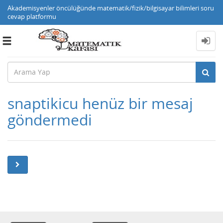
Akademisyenler öncülüğünde matematik/fizik/bilgisayar bilimleri soru
cevap platformu
Toggle
navigation
snaptikicu henüz bir mesaj
göndermedi