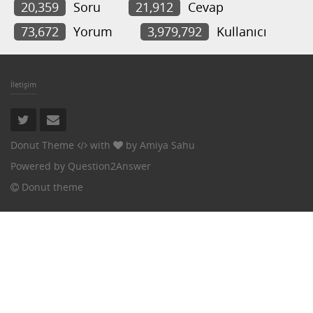
20,359
Soru
21,912
Cevap
73,672
Yorum
3,979,792
Kullanıcı
İletişim
Donut Theme
with
by
Amiya Sahu
Powered by
Question2Answer
Donut theme