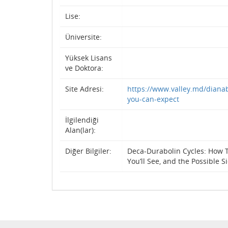
Lise:
Üniversite:
Yüksek Lisans
ve Doktora:
Site Adresi:
https://www.valley.md/dianab
you-can-expect
İlgilendiği
Alan(lar):
Diğer Bilgiler:
Deca-Durabolin Cycles: How T
You’ll See, and the Possible S