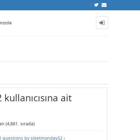
mızda
kullanıcısına ait
n (
4,881
. sırada)
ll questions by sleetmonday52 ›