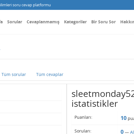
limleri soru cevap platformu
fa
Sorular
Cevaplanmamış
Kategoriler
Bir Soru Sor
Hakkı
2
Tüm sorular
Tüm cevaplar
sleetmonday52 
istatistikler
Puanları:
10
pua
Soruları:
0
—
A