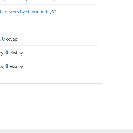
ll answers by sleetmonday52 ›
0
,
cevap
0
oy,
eksi oy
0
oy,
eksi oy