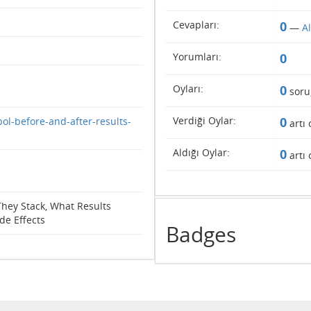
Cevapları:
0
—
A
Yorumları:
0
Oyları:
0
soru
Verdiği Oylar:
0
ol-before-and-after-results-
artı 
Aldığı Oylar:
0
artı 
hey Stack, What Results
ide Effects
Badges