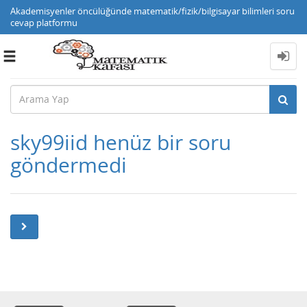
Akademisyenler öncülüğünde matematik/fizik/bilgisayar bilimleri soru
cevap platformu
Toggle
navigation
sky99iid henüz bir soru
göndermedi