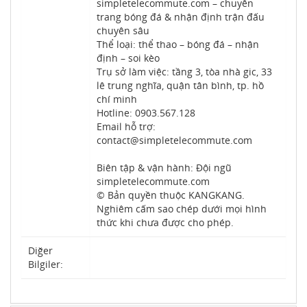
simpletelecommute.com – chuyên
trang bóng đá & nhận định trận đấu
chuyên sâu
Thể loại: thể thao – bóng đá – nhận
định – soi kèo
Trụ sở làm việc: tầng 3, tòa nhà gic, 33
lê trung nghĩa, quận tân bình, tp. hồ
chí minh
Hotline: 0903.567.128
Email hỗ trợ:
contact@simpletelecommute.com
Biên tập & vận hành: Đội ngũ
simpletelecommute.com
© Bản quyền thuộc KANGKANG.
Nghiêm cấm sao chép dưới mọi hình
thức khi chưa được cho phép.
Diğer
Bilgiler: