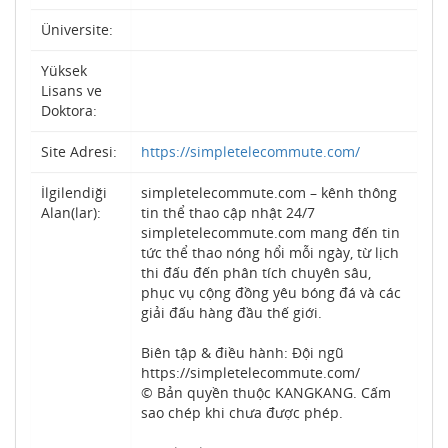
Üniversite:
Yüksek
Lisans ve
Doktora:
Site Adresi:
https://simpletelecommute.com/
İlgilendiği
simpletelecommute.com – kênh thông
Alan(lar):
tin thể thao cập nhật 24/7
simpletelecommute.com mang đến tin
tức thể thao nóng hổi mỗi ngày, từ lịch
thi đấu đến phân tích chuyên sâu,
phục vụ cộng đồng yêu bóng đá và các
giải đấu hàng đầu thế giới.
Biên tập & điều hành: Đội ngũ
https://simpletelecommute.com/
© Bản quyền thuộc KANGKANG. Cấm
sao chép khi chưa được phép.