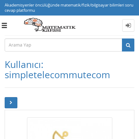
Akademisyenler öncülüğünde matematik/fizik/bilgisayar bilimleri soru
cevap platformu
Toggle
navigation
Kullanıcı:
simpletelecommutecom