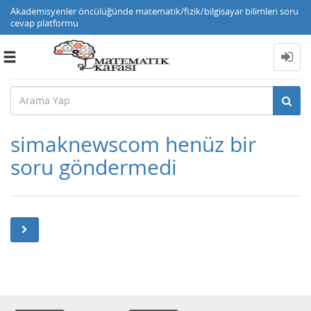
Akademisyenler öncülüğünde matematik/fizik/bilgisayar bilimleri soru
cevap platformu
Toggle
navigation
simaknewscom henüz bir
soru göndermedi