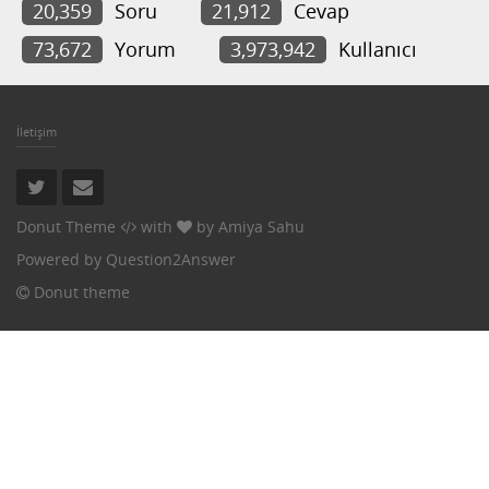
20,359
Soru
21,912
Cevap
73,672
Yorum
3,973,942
Kullanıcı
İletişim
Donut Theme
with
by
Amiya Sahu
Powered by
Question2Answer
Donut theme