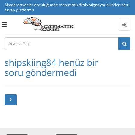
Akademisyenler öncülüğünde matematik/fizik/bilgisayar bilimleri soru
cevap platformu
Toggle
navigation
shipskiing84 henüz bir
soru göndermedi