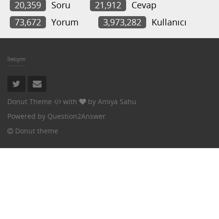
20,359
Soru
21,912
Cevap
73,672
Yorum
3,973,282
Kullanıcı
İletişim
Donut Theme
with
by
Amiya Sahu
Powered by
Question2Answer
Donut theme