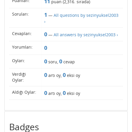
Puanları:
11
puan (
2,316
. sırada)
Soruları:
1
—
All questions by sezinyuksel2003
›
Cevapları:
0
—
All answers by sezinyuksel2003 ›
Yorumları:
0
Oyları:
0
0
soru,
cevap
Verdiği
0
0
artı oy,
eksi oy
Oylar:
Aldığı Oylar:
0
0
artı oy,
eksi oy
Badges