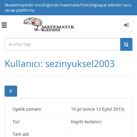
Akademisyenler öncülüğünde matematik/fizik/bilgisayar bilimleri soru
cevap platformu
Toggle
navigation
Kullanıcı: sezinyuksel2003
Üyelik zamanı:
10 yıl (since 13 Eylül 2015)
Tür:
Kayıtlı kullanıcı
Tam adı: