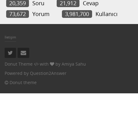
20,359
Soru
21,912
Cevap
73,672
Yorum
3,981,700
Kullanıcı
İletişim
Donut Theme
with
by
Amiya Sahu
Powered by
Question2Answer
Donut theme