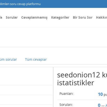
limleri soru cevap platformu
fa
Sorular
Cevaplanmamış
Kategoriler
Bir Soru Sor
Hakkı
üm sorular
Tüm cevaplar
seedonion12 kul
istatistikler
Puanları:
10
pu
Soruları:
0
—