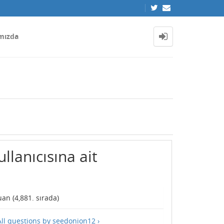
mızda
lanıcısına ait
an (
4,881
. sırada)
All questions by seedonion12 ›