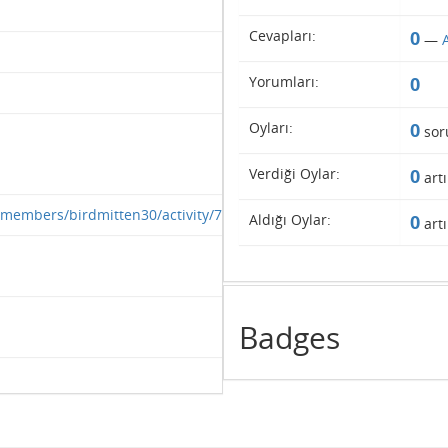
Cevapları:
0
—
Yorumları:
0
Oyları:
0
sor
Verdiği Oylar:
0
artı
members/birdmitten30/activity/758542/
Aldığı Oylar:
0
artı
Badges