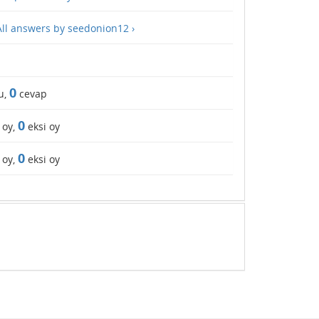
All answers by seedonion12 ›
0
u,
cevap
0
 oy,
eksi oy
0
 oy,
eksi oy