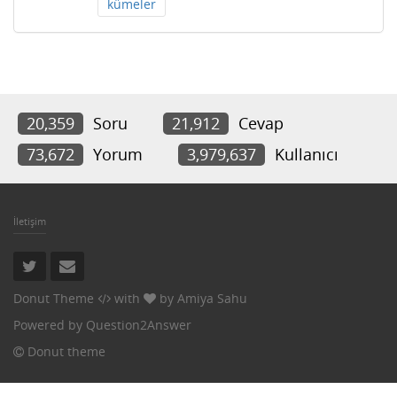
kümeler
20,359
Soru
21,912
Cevap
73,672
Yorum
3,979,637
Kullanıcı
İletişim
Donut Theme
with
by
Amiya Sahu
Powered by
Question2Answer
Donut theme