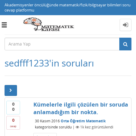
Akademisyenler öncülüğünde matematik/fizik/bilgisayar bilimleri soru
cevap platformu
Toggle
navigation
sedfff1233'in soruları
Kümelerle ilgili çözülen bir soruda
0
0
anlamadığım bir nokta.
0
30 Kasım 2016
Orta Öğretim Matematik
kategorisinde
soruldu
|
1k
kez görüntülendi
cevap