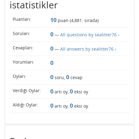
istatistikler
Puanları:
10
puan (
4,881
. sırada)
Soruları:
0
—
All questions by sealitter76 ›
Cevapları:
0
—
All answers by sealitter76 ›
Yorumları:
0
Oyları:
0
0
soru,
cevap
Verdiği Oylar:
0
0
artı oy,
eksi oy
Aldığı Oylar:
0
0
artı oy,
eksi oy