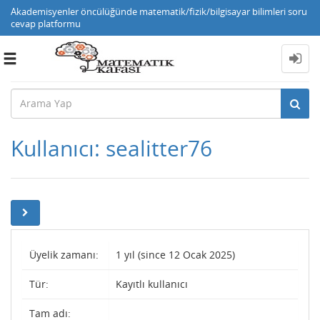
Akademisyenler öncülüğünde matematik/fizik/bilgisayar bilimleri soru
cevap platformu
Toggle
navigation
Kullanıcı: sealitter76
Üyelik zamanı:
1 yıl (since 12 Ocak 2025)
Tür:
Kayıtlı kullanıcı
Tam adı: