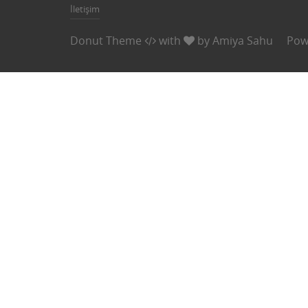
İletişim
Donut Theme
with
by
Amiya Sahu
Pow