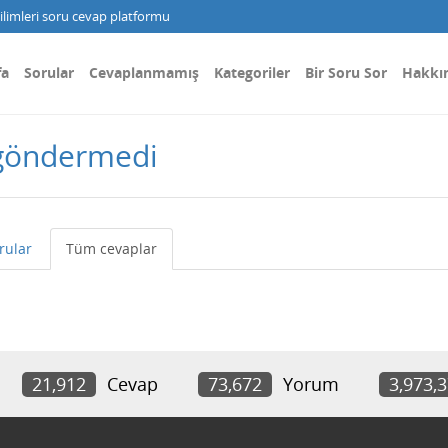
limleri soru cevap platformu
fa
Sorular
Cevaplanmamış
Kategoriler
Bir Soru Sor
Hakkı
 göndermedi
rular
Tüm cevaplar
21,912
Cevap
73,672
Yorum
3,973,