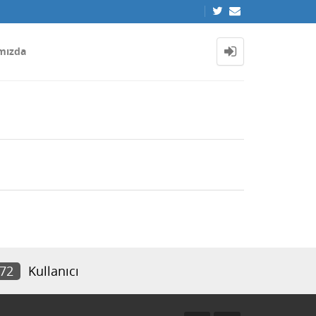
mızda
372
Kullanıcı