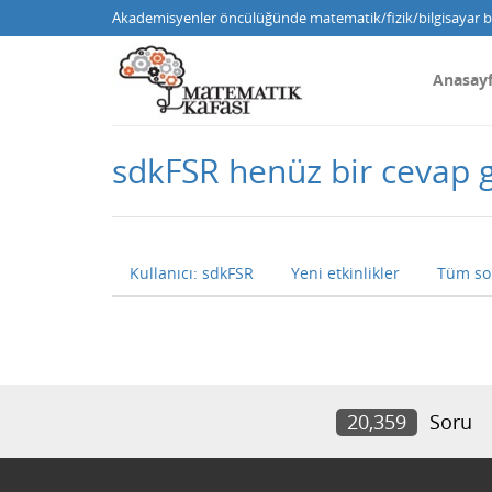
Akademisyenler öncülüğünde matematik/fizik/bilgisayar bi
Anasay
sdkFSR henüz bir cevap
Kullanıcı: sdkFSR
Yeni etkinlikler
Tüm so
20,359
Soru