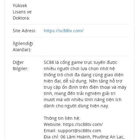
Yüksek
Lisans ve
Doktora:
Site Adresi:
https://sc88tv.com/
İlgilendiği
Alan(lar):
Diğer
SC88 là cổng game trực tuyến được
Bilgiler:
nhiều người chơi lựa chọn nhờ hệ
thống trò chơi đa dạng cùng giao diện
hiện đại, dễ sử dụng. Nền tảng hỗ trợ
truy cập ổn định trên điện thoại và máy
tính, mang đến trải nghiệm giải trí
mượt mà với nhiều tính năng tiện ích
dành cho người dùng hiện nay.
Thông tin liên hệ:
Website: https://sc88tv.com/
Email: support@sc88tv.com
Địa chỉ: 06 Lâm Hoành, Phường An Lạc,