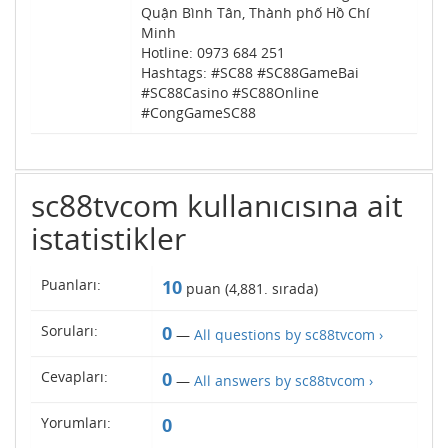
Quận Bình Tân, Thành phố Hồ Chí
Minh
Hotline: 0973 684 251
Hashtags: #SC88 #SC88GameBai
#SC88Casino #SC88Online
#CongGameSC88
sc88tvcom kullanıcısına ait
istatistikler
Puanları:
10
puan (
4,881
. sırada)
Soruları:
0
—
All questions by sc88tvcom ›
Cevapları:
0
—
All answers by sc88tvcom ›
Yorumları:
0