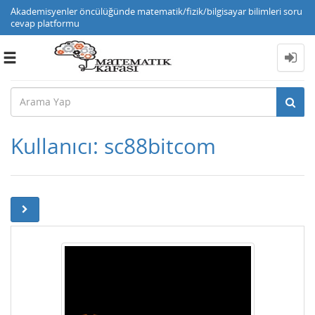
Akademisyenler öncülüğünde matematik/fizik/bilgisayar bilimleri soru
cevap platformu
Toggle
navigation
Kullanıcı: sc88bitcom