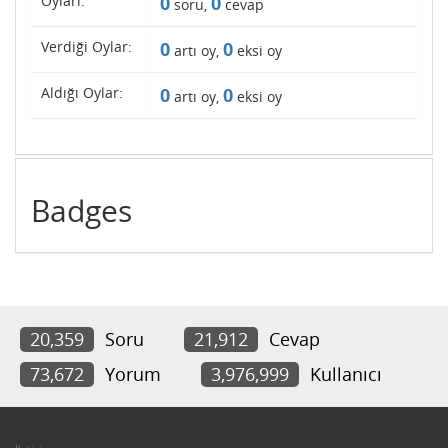
Oyları:
0
0
soru,
cevap
Verdiği Oylar:
0
0
artı oy,
eksi oy
Aldığı Oylar:
0
0
artı oy,
eksi oy
Badges
20,359
Soru
21,912
Cevap
73,672
Yorum
3,976,999
Kullanıcı