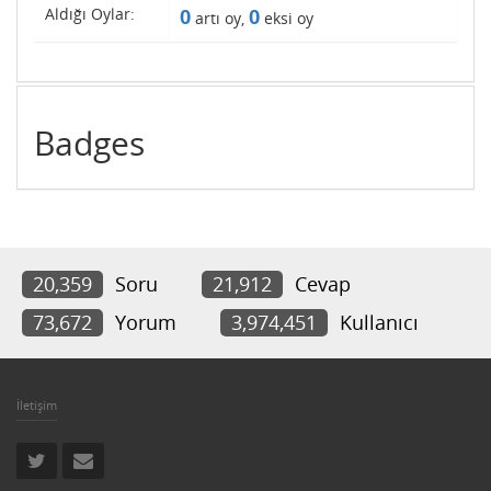
Aldığı Oylar:
0
0
artı oy,
eksi oy
Badges
20,359
Soru
21,912
Cevap
73,672
Yorum
3,974,451
Kullanıcı
İletişim