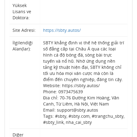
Yüksek
Lisans ve
Doktora:
Site Adresi:
https://sbty.autos/
İlgilendiği
SBTY khẳng định vị thế hệ thống giải trí
Alan(lar):
số đẳng cấp tại Châu Á qua các loại
hình cá độ bóng đá, sòng bài trực
tuyến và nổ hũ. Nhờ ứng dụng nền
tảng kỹ thuật hiện đại, SBTY không chỉ
tối ưu hóa mọi ván cược mà còn là
điểm đến chuyên nghiệp, đáng tin cậy.
Website: https://sbty.autos/
Phone: 0973475639
Địa chỉ: 70-76 Đường Kim Hoàng, Vân
Canh, Từ Liêm, Hà Nội, Việt Nam
Email: support@sbty.autos
Tags: #sbty, #sbty.com, #trangchu_sbty,
#sbty_link, nha_cai_sbty
Diğer