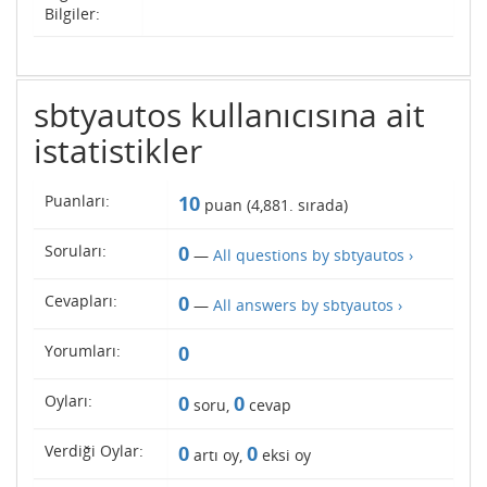
Bilgiler:
sbtyautos kullanıcısına ait
istatistikler
Puanları:
10
puan (
4,881
. sırada)
Soruları:
0
—
All questions by sbtyautos ›
Cevapları:
0
—
All answers by sbtyautos ›
Yorumları:
0
Oyları:
0
0
soru,
cevap
Verdiği Oylar:
0
0
artı oy,
eksi oy