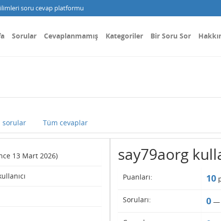
limleri soru cevap platformu
fa
Sorular
Cevaplanmamış
Kategoriler
Bir Soru Sor
Hakkı
 sorular
Tüm cevaplar
say79aorg kullan
ince 13 Mart 2026)
kullanıcı
Puanları:
10
p
Soruları:
0