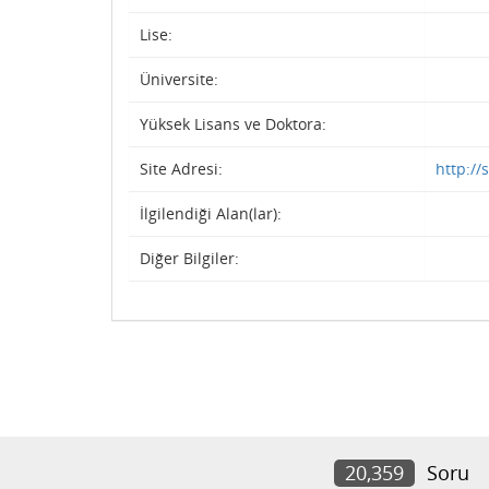
Lise:
Üniversite:
Yüksek Lisans ve Doktora:
Site Adresi:
http://
İlgilendiği Alan(lar):
Diğer Bilgiler:
20,359
Soru