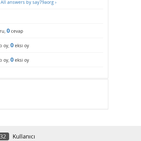
—
All answers by say79aorg ›
0
ru,
cevap
0
ı oy,
eksi oy
0
ı oy,
eksi oy
632
Kullanıcı