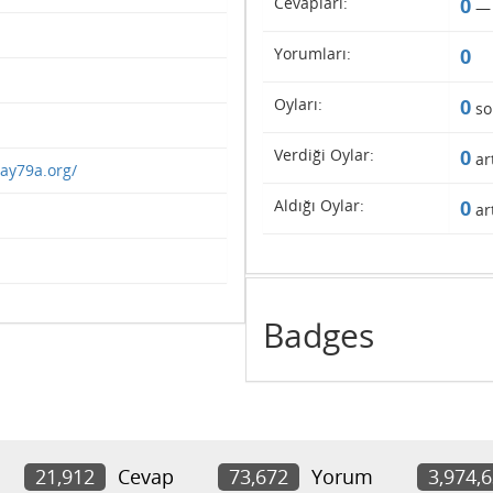
Cevapları:
0
Yorumları:
0
Oyları:
0
so
Verdiği Oylar:
0
art
say79a.org/
Aldığı Oylar:
0
art
Badges
21,912
Cevap
73,672
Yorum
3,974,