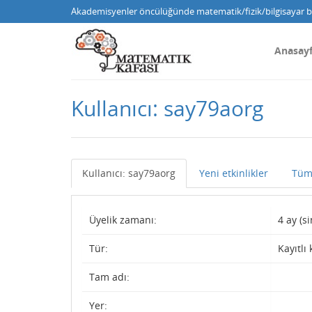
Akademisyenler öncülüğünde matematik/fizik/bilgisayar bi
Anasay
Kullanıcı: say79aorg
Kullanıcı: say79aorg
Yeni etkinlikler
Tüm
Üyelik zamanı:
4 ay (s
Tür:
Kayıtlı 
Tam adı:
Yer: