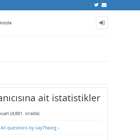
mızda
ıcısına ait istatistikler
uan (
4,881
. sırada)
—
All questions by say79aorg ›